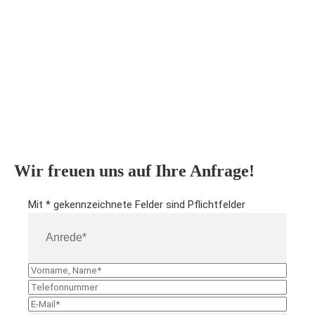
Wir freuen uns auf Ihre Anfrage!
Mit * gekennzeichnete Felder sind Pflichtfelder
A
n
r
V
e
o
T
d
r
e
E
e