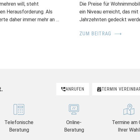
mehren will, steht
Die Preise für Wohnimmobil
den Herausforderung. Als
ein Niveau erreicht, das m
erte daher immer mehr an …
Jahrzehnten gedeckt werde
ZUM BEITRAG
⟶
t.
ANRUFEN
TERMIN
VEREINBA
Telefonische
Online-
Termine am 
Beratung
Beratung
Ihrer Wahl