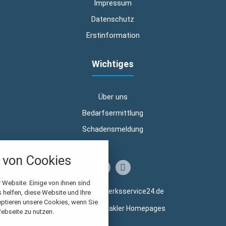
Impressum
Datenschutz
Erstinformation
Wichtiges
Über uns
Bedarfsermittlung
Schadensmeldung
nstellungen
von Cookies
über alle verwendeten Cookies und
chkeit folgende Kategorien zu
r zu blockieren.
 Website. Einige von ihnen sind
© 2026 handwerksservice24.de
helfen, diese Website und Ihre
eptieren unsere Cookies, wenn Sie
Notwendig
Made with
❤
Makler Homepages
ebseite zu nutzen.